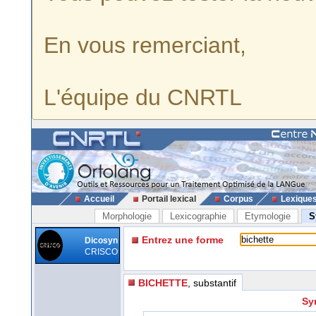
En vous remerciant,
L'équipe du CNRTL
Accueil
Portail lexical
Corpus
Lexique
Morphologie
Lexicographie
Etymologie
S
Entrez une forme
Dicosyn
CRISCO
BICHETTE
, substantif
Sy