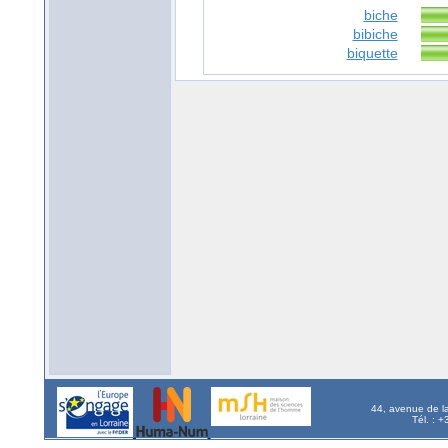
biche
bibiche
biquette
44, avenue de l
Tél. : 