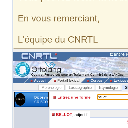
En vous remerciant,
L'équipe du CNRTL
Accueil
Portail lexical
Corpus
Lexique
Morphologie
Lexicographie
Etymologie
S
Entrez une forme
Dicosyn
CRISCO
BELLOT
, adjectif