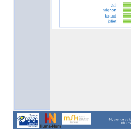
joli
mignon
biquet
joliet
44, avenue de l
Tél. : 