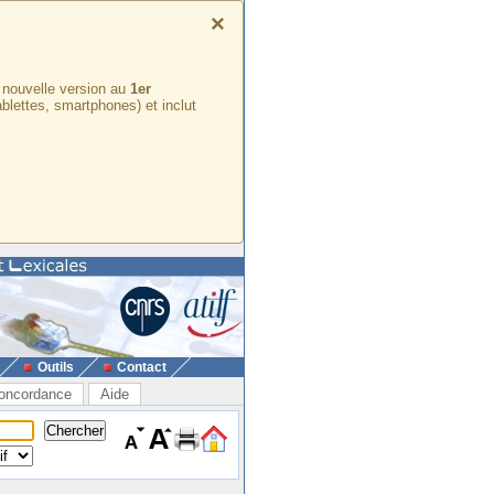
×
e nouvelle version au
1er
ablettes, smartphones) et inclut
Outils
Contact
oncordance
Aide