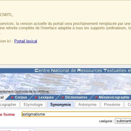
u CNRTL,
services, la version actuelle du portail sera prochainement remplacée par un
 une refonte complète de l'interface adaptée à tous les supports (ordinateurs, t
.
ion ici :
Portail lexical
cal
Corpus
Lexiques
Dictionnaires
Métalexicographie
cographie
Etymologie
Synonymie
Antonymie
Proxémie
C
ne forme
catégorie :