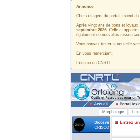
Annonce
Chers usagers du portail lexical d
Après vingt ans de bons et loyaux 
septembre 2026
. Celle-ci apporte
également de nouvelles ressources
Vous pouvez tester la nouvelle vers
En vous remerciant,
L'équipe du CNRTL
Accueil
Portail lexi
Morphologie
Lexi
Entrez u
Dicosyn
CRISCO