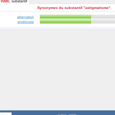
TISME
, substantif
Synonymes du substantif "astigmatisme"
aberration
amétropie