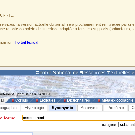
u CNRTL,
services, la version actuelle du portail sera prochainement remplacée par un
 une refonte complète de l'interface adaptée à tous les supports (ordinateurs, t
.
ion ici :
Portail lexical
cal
Corpus
Lexiques
Dictionnaires
Métalexicographie
cographie
Etymologie
Synonymie
Antonymie
Proxémie
C
ne forme
catégorie :