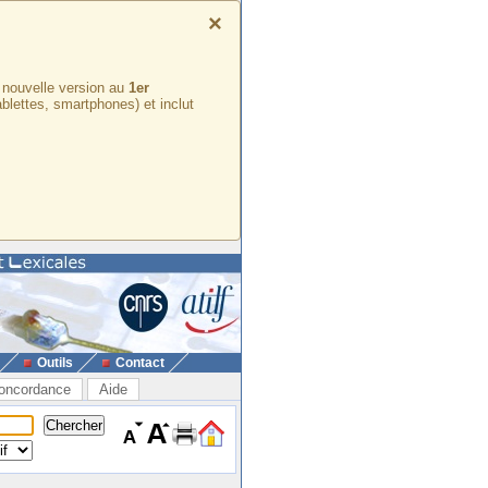
×
e nouvelle version au
1er
ablettes, smartphones) et inclut
Outils
Contact
oncordance
Aide