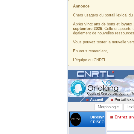
Annonce
Chers usagers du portail lexical d
Après vingt ans de bons et loyaux 
septembre 2026
. Celle-ci apporte
également de nouvelles ressources
Vous pouvez tester la nouvelle vers
En vous remerciant,
L'équipe du CNRTL
Accueil
Portail lexi
Morphologie
Lexi
Entrez u
Dicosyn
CRISCO