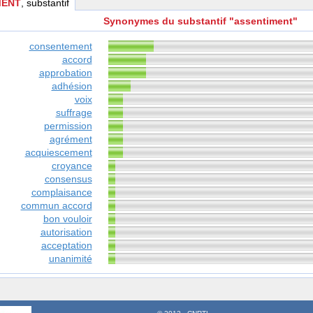
MENT
, substantif
Synonymes du substantif "assentiment"
consentement
accord
approbation
adhésion
voix
suffrage
permission
agrément
acquiescement
croyance
consensus
complaisance
commun accord
bon vouloir
autorisation
acceptation
unanimité