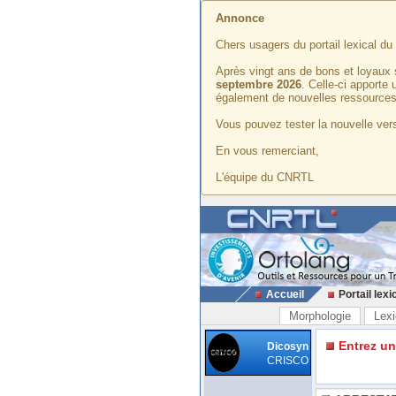
Annonce
Chers usagers du portail lexical d
Après vingt ans de bons et loyaux 
septembre 2026
. Celle-ci apporte
également de nouvelles ressources
Vous pouvez tester la nouvelle vers
En vous remerciant,
L'équipe du CNRTL
Accueil
Portail lexi
Morphologie
Lexi
Entrez u
Dicosyn
CRISCO