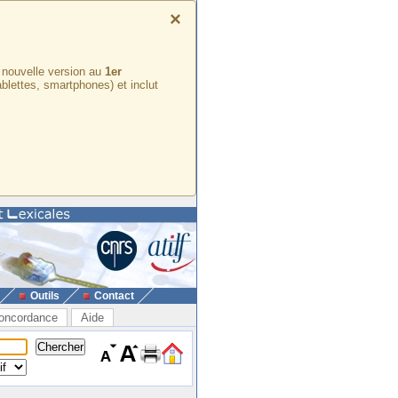
×
e nouvelle version au
1er
ablettes, smartphones) et inclut
Outils
Contact
oncordance
Aide