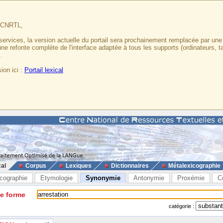
u CNRTL,
services, la version actuelle du portail sera prochainement remplacée par un
 une refonte complète de l'interface adaptée à tous les supports (ordinateurs, t
.
ion ici :
Portail lexical
cal
Corpus
Lexiques
Dictionnaires
Métalexicographie
cographie
Etymologie
Synonymie
Antonymie
Proxémie
C
ne forme
catégorie :