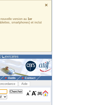
×
e nouvelle version au
1er
ablettes, smartphones) et inclut
Outils
Contact
oncordance
Aide