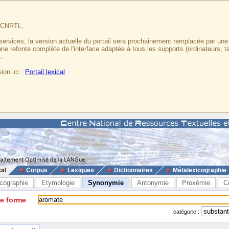
u CNRTL,
services, la version actuelle du portail sera prochainement remplacée par un
 une refonte complète de l'interface adaptée à tous les supports (ordinateurs, t
.
ion ici :
Portail lexical
cal
Corpus
Lexiques
Dictionnaires
Métalexicographie
cographie
Etymologie
Synonymie
Antonymie
Proxémie
C
ne forme
catégorie :