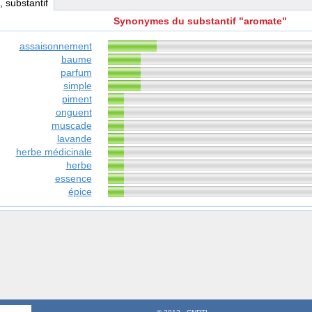
, substantif
Synonymes du substantif "aromate"
assaisonnement
baume
parfum
simple
piment
onguent
muscade
lavande
herbe médicinale
herbe
essence
épice