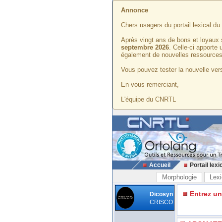
Annonce
Chers usagers du portail lexical d
Après vingt ans de bons et loyaux 
septembre 2026
. Celle-ci apporte
également de nouvelles ressources
Vous pouvez tester la nouvelle vers
En vous remerciant,
L'équipe du CNRTL
Accueil
Portail lexi
Morphologie
Lexi
Entrez u
Dicosyn
CRISCO