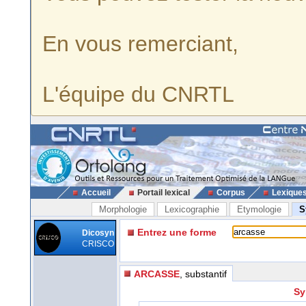
En vous remerciant,
L'équipe du CNRTL
Accueil
Portail lexical
Corpus
Lexique
Morphologie
Lexicographie
Etymologie
S
Entrez une forme
Dicosyn
CRISCO
ARCASSE
, substantif
Sy