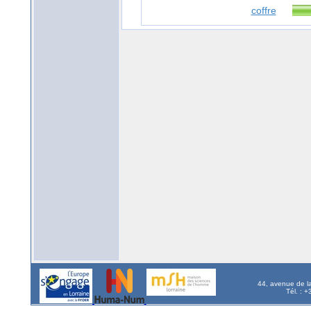
coffre
44, avenue de l
Tél. : 