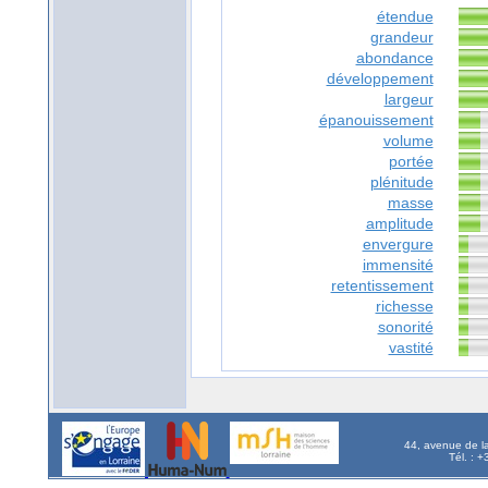
étendue
grandeur
abondance
développement
largeur
épanouissement
volume
portée
plénitude
masse
amplitude
envergure
immensité
retentissement
richesse
sonorité
vastité
44, avenue de l
Tél. : 