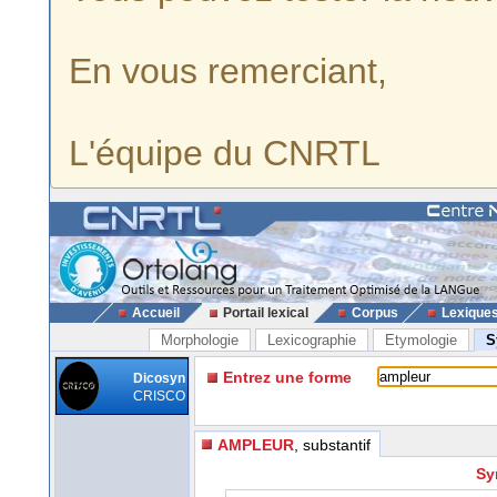
En vous remerciant,
L'équipe du CNRTL
Accueil
Portail lexical
Corpus
Lexique
Morphologie
Lexicographie
Etymologie
S
Entrez une forme
Dicosyn
CRISCO
AMPLEUR
, substantif
Sy