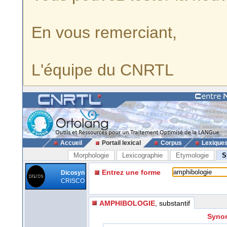
En vous remerciant,
L'équipe du CNRTL
Accueil
Portail lexical
Corpus
Lexique
Morphologie
Lexicographie
Etymologie
S
Entrez une forme
Dicosyn
CRISCO
AMPHIBOLOGIE
, substantif
Synon