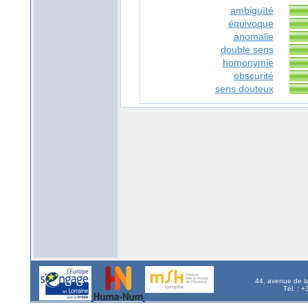
ambiguïté
équivoque
anomalie
double sens
homonymie
obscurité
sens douteux
44, avenue de l
Tél. : 