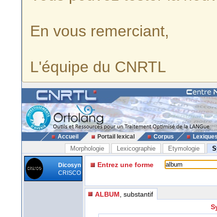
En vous remerciant,
L'équipe du CNRTL
Accueil
Portail lexical
Corpus
Lexique
Morphologie
Lexicographie
Etymologie
S
Entrez une forme
Dicosyn
CRISCO
ALBUM
, substantif
S