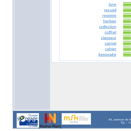
livre
recueil
registre
herbier
collection
coffret
classeur
carnet
cahier
keepsake
44, avenue de l
Tél. : 