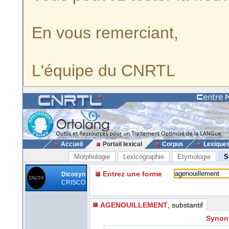
En vous remerciant,
L'équipe du CNRTL
Accueil
Portail lexical
Corpus
Lexique
Morphologie
Lexicographie
Etymologie
S
Entrez une forme
Dicosyn
CRISCO
AGENOUILLEMENT
, substantif
Synony