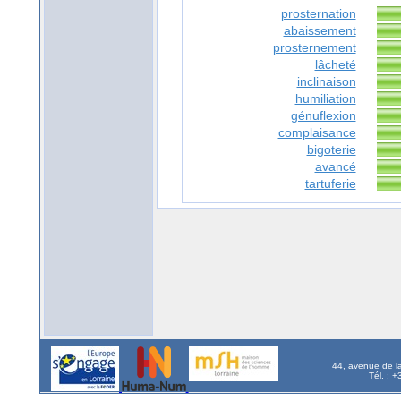
prosternation
abaissement
prosternement
lâcheté
inclinaison
humiliation
génuflexion
complaisance
bigoterie
avancé
tartuferie
44, avenue de l
Tél. : 