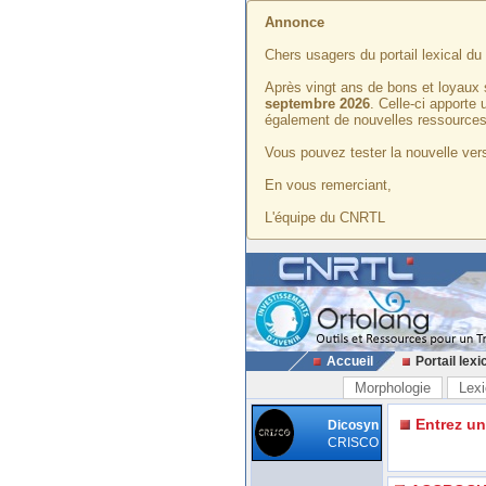
Annonce
Chers usagers du portail lexical d
Après vingt ans de bons et loyaux 
septembre 2026
. Celle-ci apporte
également de nouvelles ressources
Vous pouvez tester la nouvelle vers
En vous remerciant,
L'équipe du CNRTL
Accueil
Portail lexi
Morphologie
Lexi
Entrez u
Dicosyn
CRISCO