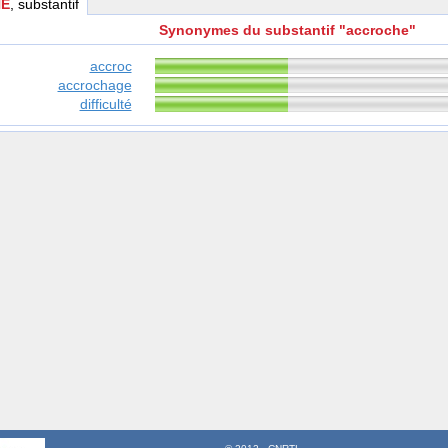
E
, substantif
Synonymes du substantif "accroche"
accroc
accrochage
difficulté