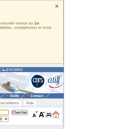
×
e nouvelle version au
1er
ablettes, smartphones) et inclut
Outils
Contact
oncordance
Aide