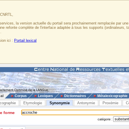
u CNRTL,
services, la version actuelle du portail sera prochainement remplacée par un
 une refonte complète de l'interface adaptée à tous les supports (ordinateurs, t
.
ion ici :
Portail lexical
cal
Corpus
Lexiques
Dictionnaires
Métalexicographie
cographie
Etymologie
Synonymie
Antonymie
Proxémie
C
ne forme
catégorie :