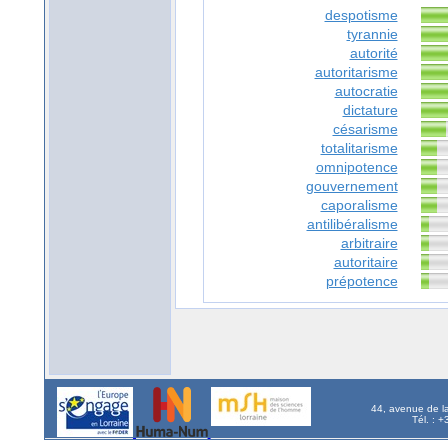
despotisme
tyrannie
autorité
autoritarisme
autocratie
dictature
césarisme
totalitarisme
omnipotence
gouvernement
caporalisme
antilibéralisme
arbitraire
autoritaire
prépotence
44, avenue de l
Tél. : 