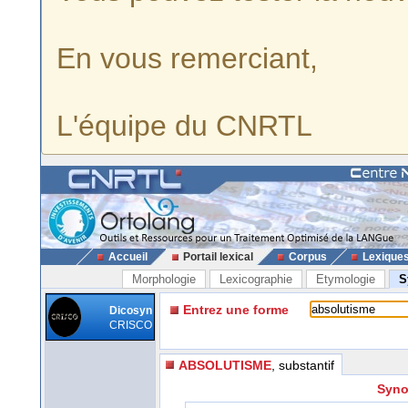
En vous remerciant,
L'équipe du CNRTL
Accueil
Portail lexical
Corpus
Lexique
Morphologie
Lexicographie
Etymologie
S
Entrez une forme
Dicosyn
CRISCO
ABSOLUTISME
, substantif
Syno