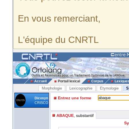
En vous remerciant,
L'équipe du CNRTL
Accueil
Portail lexical
Corpus
Lexique
Morphologie
Lexicographie
Etymologie
S
Entrez une forme
Dicosyn
CRISCO
ABAQUE
, substantif
Sy