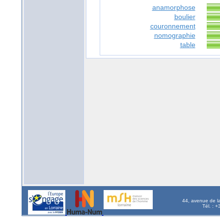
anamorphose
boulier
couronnement
nomographie
table
44, avenue de l
Tél. : 