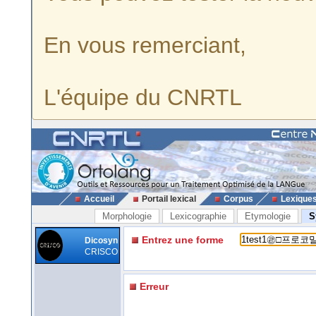
En vous remerciant,
L'équipe du CNRTL
Accueil
Portail lexical
Corpus
Lexique
Morphologie
Lexicographie
Etymologie
S
Entrez une forme
Dicosyn
CRISCO
Erreur