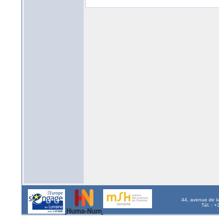
44, avenue de l
Tél. : 