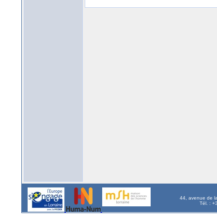
44, avenue de l
Tél. : 