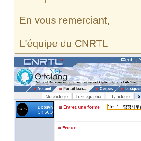
En vous remerciant,
L'équipe du CNRTL
Accueil
Portail lexical
Corpus
Lexique
Morphologie
Lexicographie
Etymologie
S
Entrez une forme
Dicosyn
CRISCO
Erreur