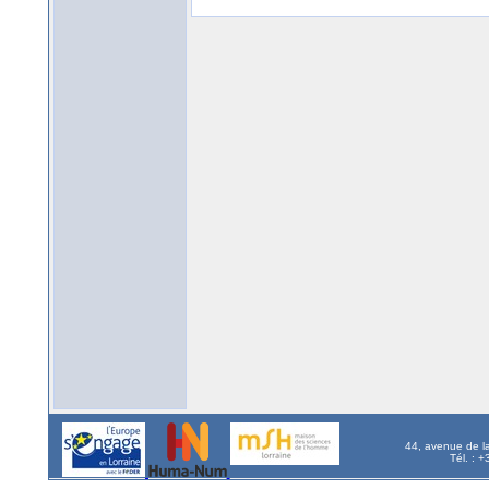
44, avenue de l
Tél. : 