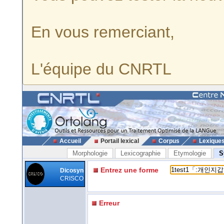
En vous remerciant,
L'équipe du CNRTL
Accueil
Portail lexical
Corpus
Lexique
Morphologie
Lexicographie
Etymologie
S
Entrez une forme
Dicosyn
CRISCO
Erreur