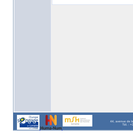
44, avenue de l
Tél. : 