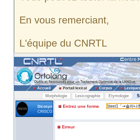
En vous remerciant,
L'équipe du CNRTL
Accueil
Portail lexical
Corpus
Lexique
Morphologie
Lexicographie
Etymologie
S
Entrez une forme
Dicosyn
CRISCO
Erreur