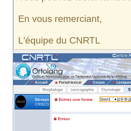
En vous remerciant,
L'équipe du CNRTL
Accueil
Portail lexical
Corpus
Lexique
Morphologie
Lexicographie
Etymologie
S
Entrez une forme
Dicosyn
CRISCO
Erreur