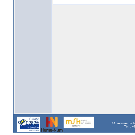
44, avenue de l
Tél. : 