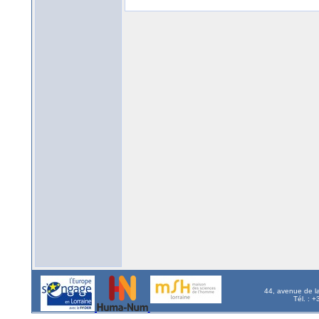
44, avenue de l
Tél. : 