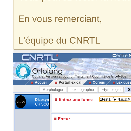
En vous remerciant,
L'équipe du CNRTL
Accueil
Portail lexical
Corpus
Lexique
Morphologie
Lexicographie
Etymologie
S
Entrez une forme
Dicosyn
CRISCO
Erreur