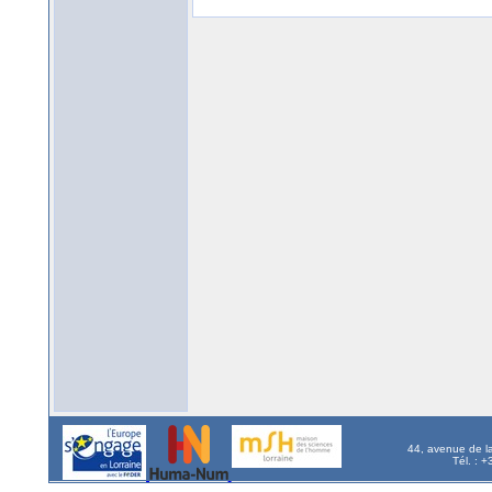
44, avenue de l
Tél. : 