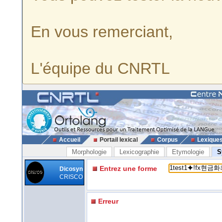
En vous remerciant,
L'équipe du CNRTL
Accueil
Portail lexical
Corpus
Lexique
Morphologie
Lexicographie
Etymologie
S
Entrez une forme
Dicosyn
CRISCO
Erreur