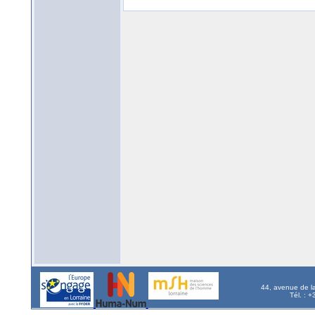
44, avenue de l
Tél. : 