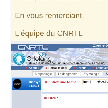
En vous remerciant,
L'équipe du CNRTL
Accueil
Portail lexical
Corpus
Lexique
Morphologie
Lexicographie
Etymologie
S
Entrez une forme
Dicosyn
CRISCO
Erreur