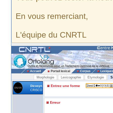
En vous remerciant,
L'équipe du CNRTL
Accueil
Portail lexical
Corpus
Lexique
Morphologie
Lexicographie
Etymologie
S
Entrez une forme
Dicosyn
CRISCO
Erreur