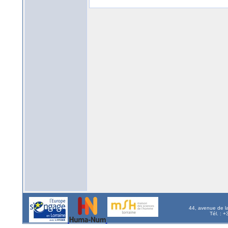
44, avenue de l
Tél. : 