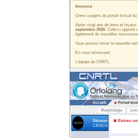
Annonce
Chers usagers du portail lexical d
Après vingt ans de bons et loyaux 
septembre 2026
. Celle-ci apporte
également de nouvelles ressources
Vous pouvez tester la nouvelle vers
En vous remerciant,
L'équipe du CNRTL
Accueil
Portail lexi
Morphologie
Lexi
Entrez u
Dicosyn
CRISCO