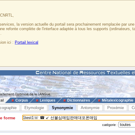
u CNRTL,
services, la version actuelle du portail sera prochainement remplacée par un
 une refonte complète de l'interface adaptée à tous les supports (ordinateurs, t
.
ion ici :
Portail lexical
cal
Corpus
Lexiques
Dictionnaires
Métalexicographie
cographie
Etymologie
Synonymie
Antonymie
Proxémie
C
ne forme
catégorie :