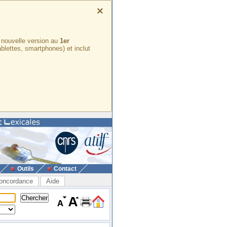
×
e nouvelle version au
1er
ablettes, smartphones) et inclut
Outils
Contact
oncordance
Aide