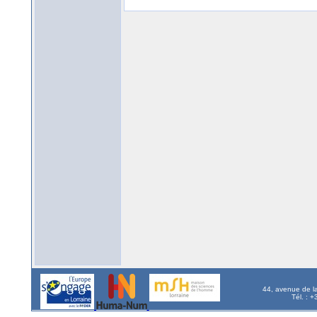
44, avenue de l
Tél. : 