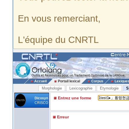
En vous remerciant,
L'équipe du CNRTL
Accueil
Portail lexical
Corpus
Lexique
Morphologie
Lexicographie
Etymologie
S
Entrez une forme
Dicosyn
CRISCO
Erreur