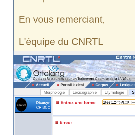
En vous remerciant,
L'équipe du CNRTL
Accueil
Portail lexical
Corpus
Lexique
Morphologie
Lexicographie
Etymologie
S
Entrez une forme
Dicosyn
CRISCO
Erreur