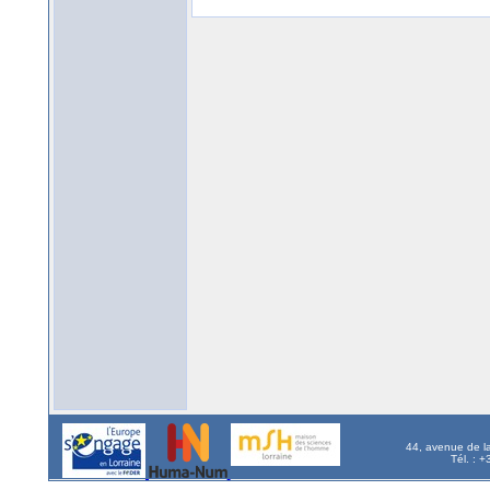
44, avenue de l
Tél. : 