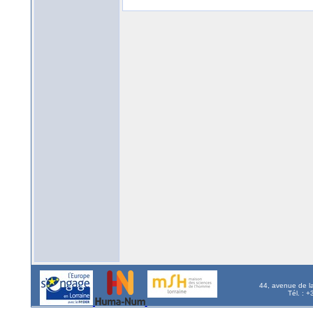
44, avenue de l
Tél. : 