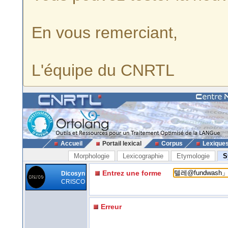
En vous remerciant,
L'équipe du CNRTL
Accueil
Portail lexical
Corpus
Lexique
Morphologie
Lexicographie
Etymologie
S
Entrez une forme
Dicosyn
CRISCO
Erreur