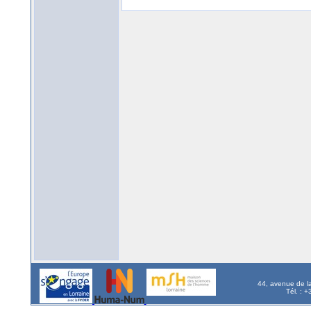
44, avenue de l
Tél. : 