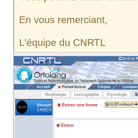
En vous remerciant,
L'équipe du CNRTL
Accueil
Portail lexical
Corpus
Lexique
Morphologie
Lexicographie
Etymologie
S
Entrez une forme
Dicosyn
CRISCO
Erreur