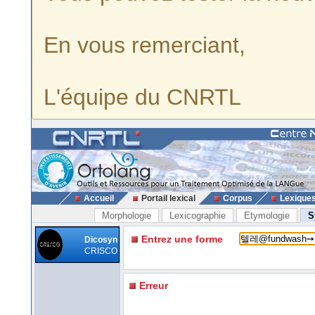
En vous remerciant,
L'équipe du CNRTL
Accueil
Portail lexical
Corpus
Lexique
Morphologie
Lexicographie
Etymologie
S
Entrez une forme
Dicosyn
CRISCO
Erreur