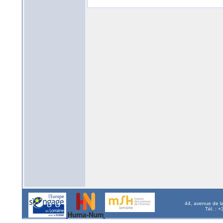
44, avenue de l
Tél. : 