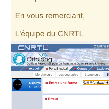
En vous remerciant,
L'équipe du CNRTL
Accueil
Portail lexical
Corpus
Lexique
Morphologie
Lexicographie
Etymologie
S
Entrez une forme
Dicosyn
CRISCO
Erreur