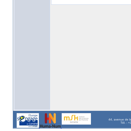
44, avenue de l
Tél. : 