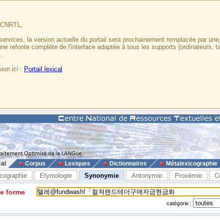
u CNRTL,
services, la version actuelle du portail sera prochainement remplacée par un
 une refonte complète de l'interface adaptée à tous les supports (ordinateurs, t
.
ion ici :
Portail lexical
cal
Corpus
Lexiques
Dictionnaires
Métalexicographie
cographie
Etymologie
Synonymie
Antonymie
Proxémie
C
ne forme
catégorie :