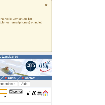
×
e nouvelle version au
1er
ablettes, smartphones) et inclut
Outils
Contact
oncordance
Aide