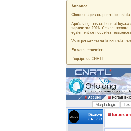
Annonce
Chers usagers du portail lexical d
Après vingt ans de bons et loyaux 
septembre 2026
. Celle-ci apporte
également de nouvelles ressources
Vous pouvez tester la nouvelle vers
En vous remerciant,
L'équipe du CNRTL
Accueil
Portail lexi
Morphologie
Lexi
Entrez u
Dicosyn
CRISCO