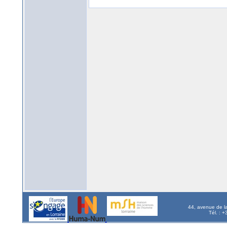
44, avenue de l
Tél. : 