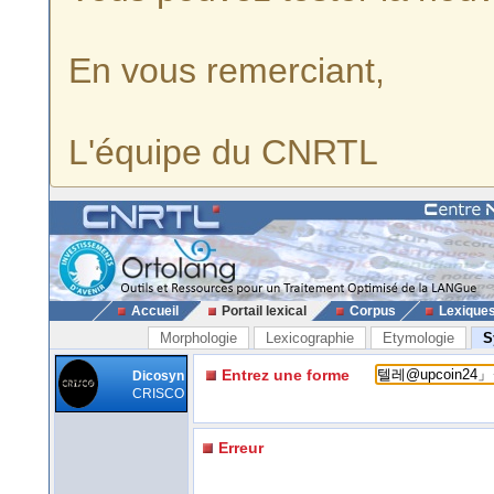
En vous remerciant,
L'équipe du CNRTL
Accueil
Portail lexical
Corpus
Lexique
Morphologie
Lexicographie
Etymologie
S
Entrez une forme
Dicosyn
CRISCO
Erreur