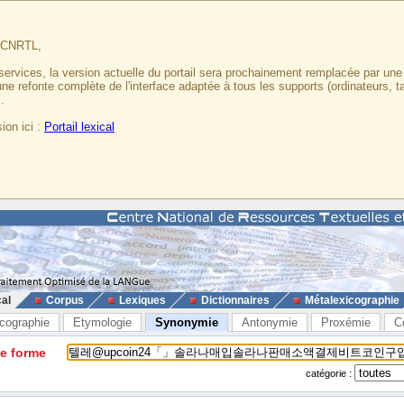
u CNRTL,
services, la version actuelle du portail sera prochainement remplacée par un
 une refonte complète de l'interface adaptée à tous les supports (ordinateurs, t
.
ion ici :
Portail lexical
cal
Corpus
Lexiques
Dictionnaires
Métalexicographie
cographie
Etymologie
Synonymie
Antonymie
Proxémie
C
ne forme
catégorie :