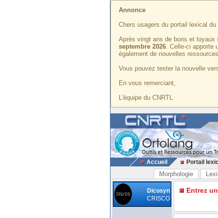
Annonce
Chers usagers du portail lexical d
Après vingt ans de bons et loyaux 
septembre 2026
. Celle-ci apporte
également de nouvelles ressources
Vous pouvez tester la nouvelle vers
En vous remerciant,
L'équipe du CNRTL
Accueil
Portail lexi
Morphologie
Lexi
Entrez u
Dicosyn
CRISCO