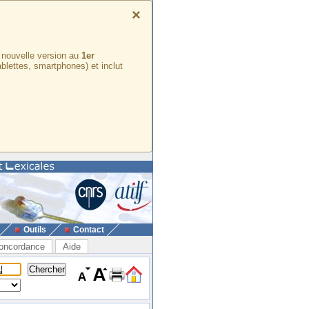
×
e nouvelle version au
1er
ablettes, smartphones) et inclut
Outils
Contact
oncordance
Aide