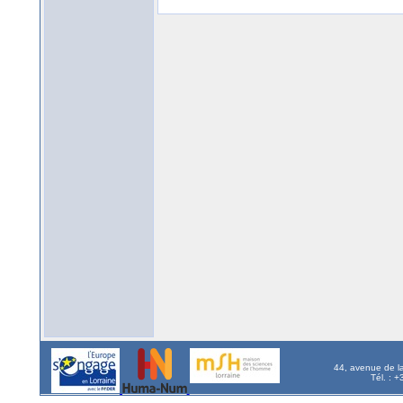
44, avenue de l
Tél. : 