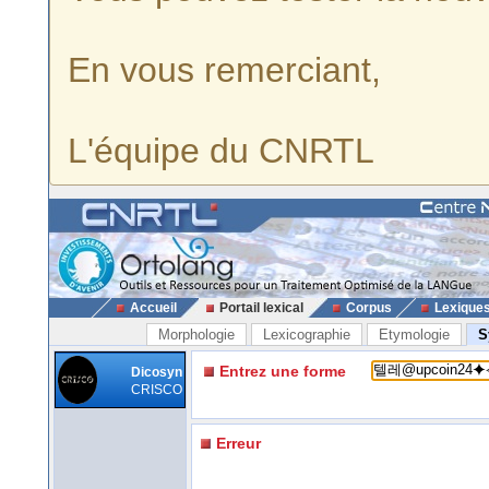
En vous remerciant,
L'équipe du CNRTL
Accueil
Portail lexical
Corpus
Lexique
Morphologie
Lexicographie
Etymologie
S
Entrez une forme
Dicosyn
CRISCO
Erreur