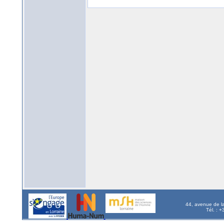
44, avenue de l
Tél. : 