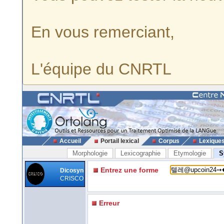
En vous remerciant,
L'équipe du CNRTL
Accueil
Portail lexical
Corpus
Lexique
Morphologie
Lexicographie
Etymologie
S
Entrez une forme
Dicosyn
CRISCO
Erreur