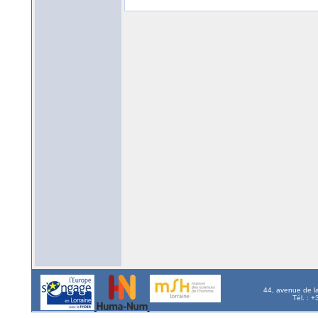
44, avenue de l
Tél. : 