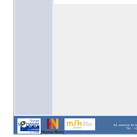
44, avenue de l
Tél. : 