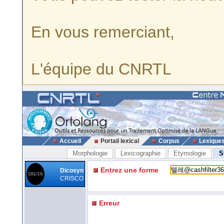
En vous remerciant,
L'équipe du CNRTL
Accueil
Portail lexical
Corpus
Lexique
Morphologie
Lexicographie
Etymologie
S
Entrez une forme
Dicosyn
CRISCO
Erreur