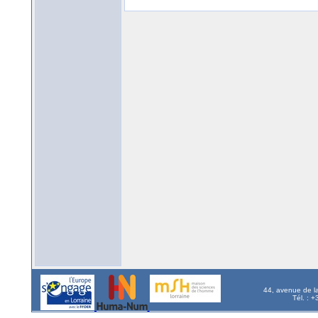
44, avenue de l
Tél. : 