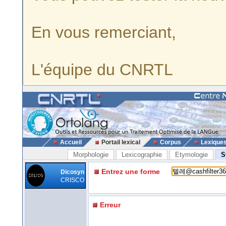
En vous remerciant,
L'équipe du CNRTL
Accueil
Portail lexical
Corpus
Lexique
Morphologie
Lexicographie
Etymologie
S
Entrez une forme
Dicosyn
CRISCO
Erreur