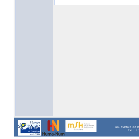
44, avenue de l
Tél. : 