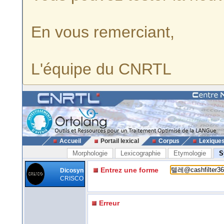
En vous remerciant,
L'équipe du CNRTL
Accueil
Portail lexical
Corpus
Lexique
Morphologie
Lexicographie
Etymologie
S
Entrez une forme
Dicosyn
CRISCO
Erreur