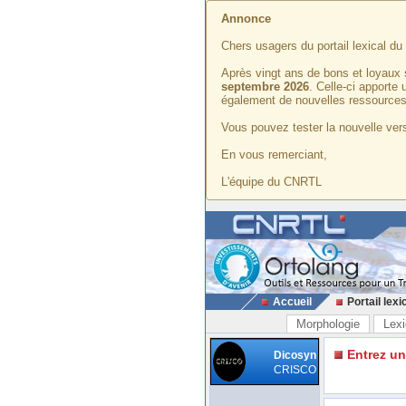
Annonce
Chers usagers du portail lexical d
Après vingt ans de bons et loyaux 
septembre 2026
. Celle-ci apporte
également de nouvelles ressources
Vous pouvez tester la nouvelle vers
En vous remerciant,
L'équipe du CNRTL
Accueil
Portail lexi
Morphologie
Lexi
Entrez u
Dicosyn
CRISCO