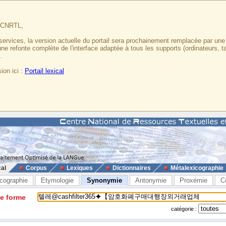
u CNRTL,
services, la version actuelle du portail sera prochainement remplacée par un
 une refonte complète de l'interface adaptée à tous les supports (ordinateurs, t
.
ion ici :
Portail lexical
cal
Corpus
Lexiques
Dictionnaires
Métalexicographie
cographie
Etymologie
Synonymie
Antonymie
Proxémie
C
ne forme
catégorie :