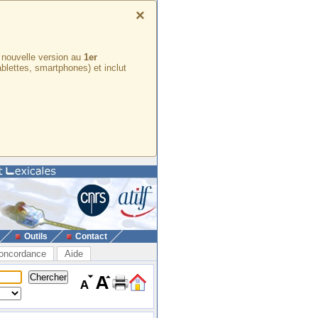
×
e nouvelle version au
1er
ablettes, smartphones) et inclut
Outils
Contact
oncordance
Aide