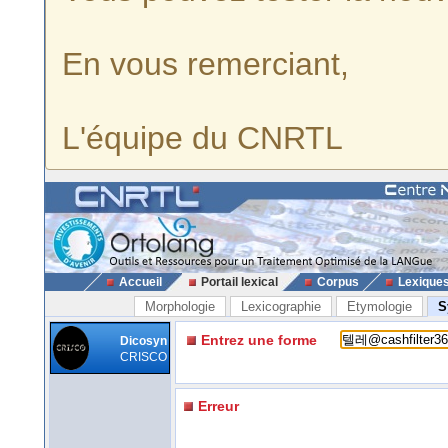
En vous remerciant,
L'équipe du CNRTL
Accueil
Portail lexical
Corpus
Lexique
Morphologie
Lexicographie
Etymologie
S
Entrez une forme
Dicosyn
CRISCO
Erreur