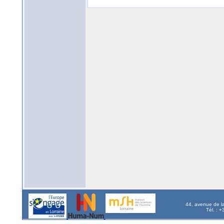
44, avenue de l
Tél. : 