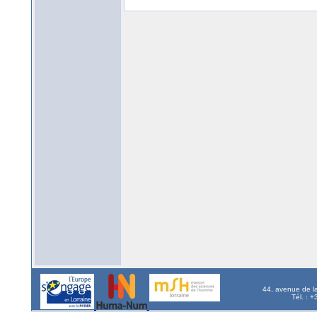
44, avenue de l
Tél. : 