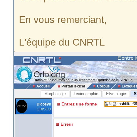
En vous remerciant,
L'équipe du CNRTL
Accueil
Portail lexical
Corpus
Lexique
Morphologie
Lexicographie
Etymologie
S
Entrez une forme
Dicosyn
CRISCO
Erreur