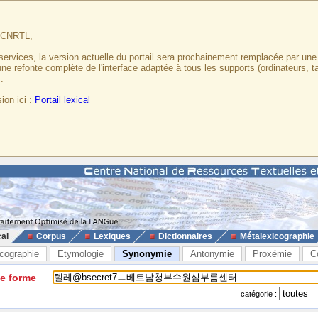
u CNRTL,
services, la version actuelle du portail sera prochainement remplacée par un
 une refonte complète de l'interface adaptée à tous les supports (ordinateurs, t
.
ion ici :
Portail lexical
cal
Corpus
Lexiques
Dictionnaires
Métalexicographie
cographie
Etymologie
Synonymie
Antonymie
Proxémie
C
ne forme
catégorie :