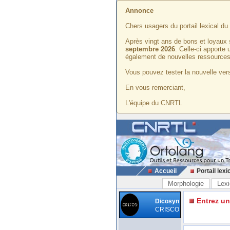
Annonce
Chers usagers du portail lexical d
Après vingt ans de bons et loyaux 
septembre 2026
. Celle-ci apporte
également de nouvelles ressources
Vous pouvez tester la nouvelle vers
En vous remerciant,
L'équipe du CNRTL
Accueil
Portail lexi
Morphologie
Lexi
Entrez u
Dicosyn
CRISCO