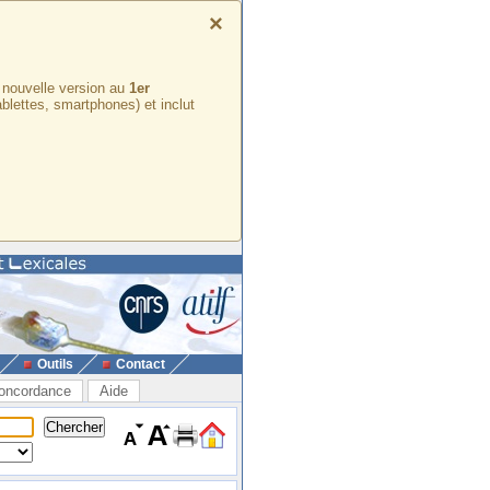
×
e nouvelle version au
1er
ablettes, smartphones) et inclut
Outils
Contact
oncordance
Aide