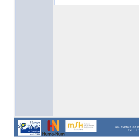
44, avenue de l
Tél. : 