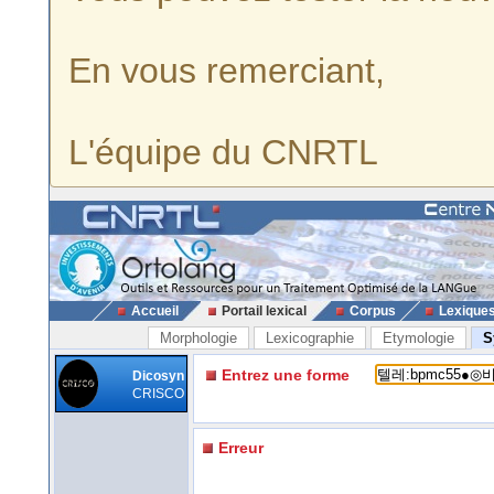
En vous remerciant,
L'équipe du CNRTL
Accueil
Portail lexical
Corpus
Lexique
Morphologie
Lexicographie
Etymologie
S
Entrez une forme
Dicosyn
CRISCO
Erreur