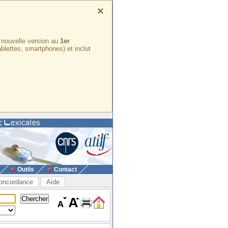
×
e nouvelle version au
1er
ablettes, smartphones) et inclut
Outils
Contact
oncordance
Aide