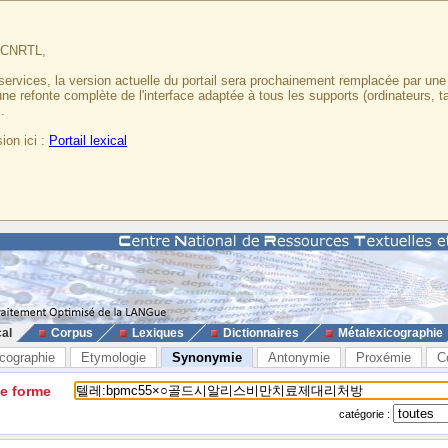
u CNRTL,
services, la version actuelle du portail sera prochainement remplacée par un
 une refonte complète de l'interface adaptée à tous les supports (ordinateurs, t
.
ion ici :
Portail lexical
cal
Corpus
Lexiques
Dictionnaires
Métalexicographie
cographie
Etymologie
Synonymie
Antonymie
Proxémie
C
ne forme
catégorie :