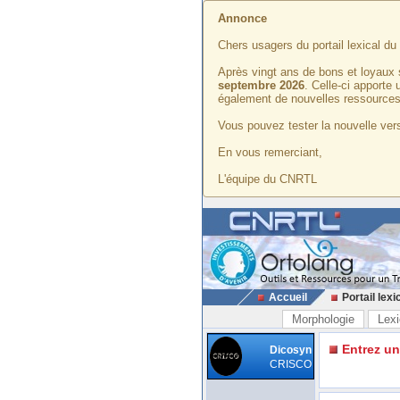
Annonce
Chers usagers du portail lexical d
Après vingt ans de bons et loyaux 
septembre 2026
. Celle-ci apporte
également de nouvelles ressources
Vous pouvez tester la nouvelle vers
En vous remerciant,
L'équipe du CNRTL
Accueil
Portail lexi
Morphologie
Lexi
Entrez u
Dicosyn
CRISCO