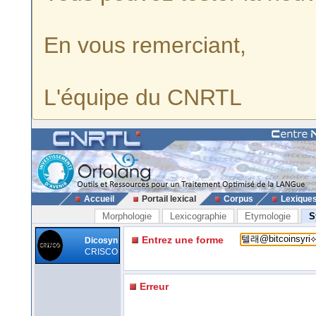
En vous remerciant,
L'équipe du CNRTL
Accueil
Portail lexical
Corpus
Lexique
Morphologie
Lexicographie
Etymologie
S
Entrez une forme
Dicosyn
CRISCO
Erreur