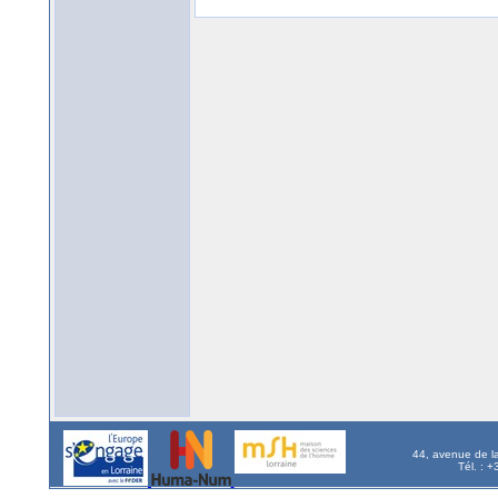
44, avenue de l
Tél. : 