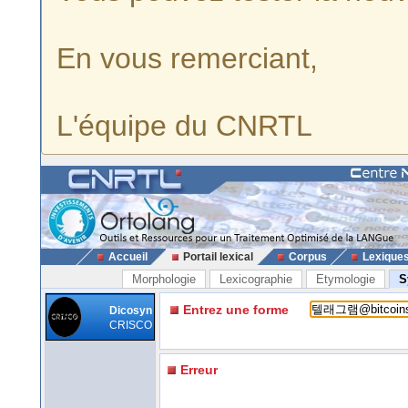
En vous remerciant,
L'équipe du CNRTL
Accueil
Portail lexical
Corpus
Lexique
Morphologie
Lexicographie
Etymologie
S
Entrez une forme
Dicosyn
CRISCO
Erreur