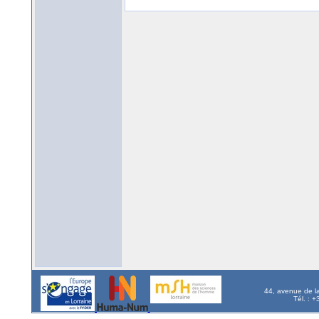
44, avenue de l
Tél. : 