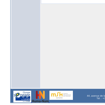
44, avenue de l
Tél. : 