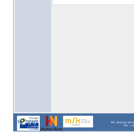
44, avenue de l
Tél. : 