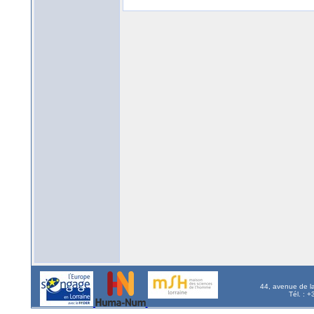
44, avenue de l
Tél. : 